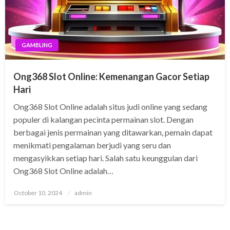
GAMBLING
Ong368 Slot Online: Kemenangan Gacor Setiap
Hari
Ong368 Slot Online adalah situs judi online yang sedang
populer di kalangan pecinta permainan slot. Dengan
berbagai jenis permainan yang ditawarkan, pemain dapat
menikmati pengalaman berjudi yang seru dan
mengasyikkan setiap hari. Salah satu keunggulan dari
Ong368 Slot Online adalah…
Posted
October 10, 2024
admin
on