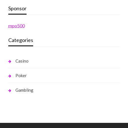
Sponsor
mpo500
Categories
Casino
Poker
Gambling