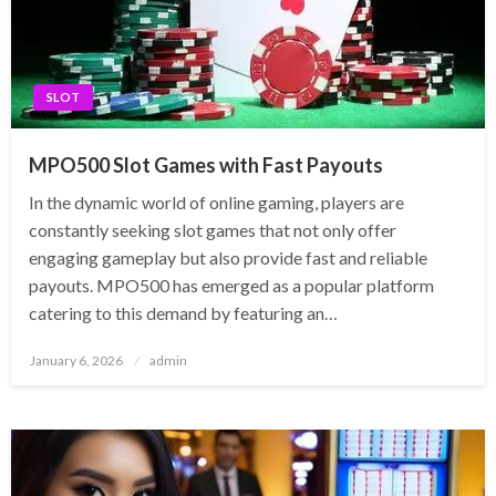
SLOT
MPO500 Slot Games with Fast Payouts
In the dynamic world of online gaming, players are
constantly seeking slot games that not only offer
engaging gameplay but also provide fast and reliable
payouts. MPO500 has emerged as a popular platform
catering to this demand by featuring an…
Posted
January 6, 2026
admin
on