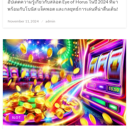
อัปเดตความรู้เกี่ยวกับสล็อต Eye of Horus ในปี 2024 ที่มา
พร้อมกับโบนัส แจ็คพอต และกลยุทธ์การเล่นที่น่าตื่นเต้น!
Posted
November 11, 2024
admin
on
SLOT