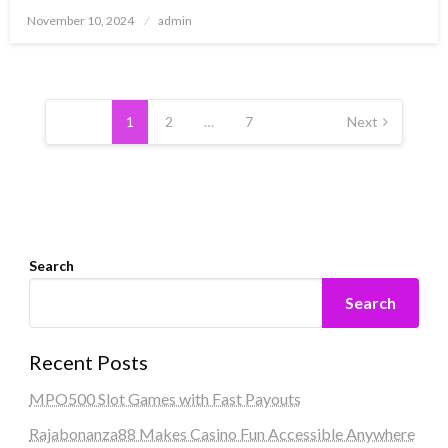
Posted
November 10, 2024
admin
on
Posts
pagination
1
2
…
7
Next
Search
Search
Recent Posts
MPO500 Slot Games with Fast Payouts
Rajabonanza88 Makes Casino Fun Accessible Anywhere