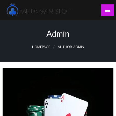
Skip
to
content
Future of Slot Gaming
Meta Win Slot
Admin
HOMEPAGE
AUTHOR :ADMIN