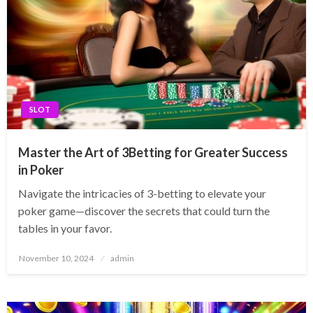
SLOT
Master the Art of 3Betting for Greater Success
in Poker
Navigate the intricacies of 3-betting to elevate your
poker game—discover the secrets that could turn the
tables in your favor.
Posted
November 10, 2024
admin
on