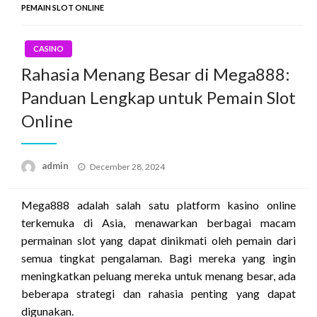
PEMAIN SLOT ONLINE
CASINO
Rahasia Menang Besar di Mega888:
Panduan Lengkap untuk Pemain Slot
Online
Posted
admin
December 28, 2024
on
Mega888 adalah salah satu platform kasino online
terkemuka di Asia, menawarkan berbagai macam
permainan slot yang dapat dinikmati oleh pemain dari
semua tingkat pengalaman. Bagi mereka yang ingin
meningkatkan peluang mereka untuk menang besar, ada
beberapa strategi dan rahasia penting yang dapat
digunakan.