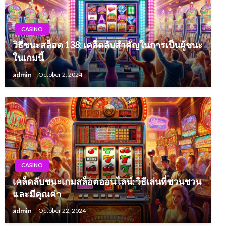
CASINO
วิธีชนะสล็อต 138: เคล็ดลับสำคัญในการเป็นผู้ชนะ
ในเกมนี้
admin
October 2, 2024
CASINO
เคล็ดลับชนะเกมสล็อตออนไลน์: วิธีเล่นที่ชวนชวน
และมีคุณค่า
admin
October 22, 2024