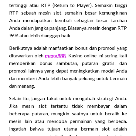
tertinggi atau RTP (Return to Player). Semakin tinggi
RTP sebuah mesin slot, semakin besar kemungkinan
Anda mendapatkan kembali sebagian besar taruhan
Anda dalam jangka panjang. Biasanya, mesin dengan RTP
96% atau lebih dianggap baik.
Berikutnya adalah manfaatkan bonus dan promosi yang
ditawarkan oleh
mega888
. Kasino online ini sering kali
memberikan bonus sambutan, putaran gratis, dan
promosi lainnya yang dapat meningkatkan modal Anda
dan memberi Anda lebih banyak peluang untuk bermain
dan menang.
Selain itu, jangan takut untuk mengubah strategi Anda.
Jika mesin slot tertentu tidak membayar dalam
beberapa putaran, mungkin saatnya untuk beralih ke
mesin lain atau mencoba permainan yang berbeda.
Ingatlah bahwa tujuan utama bermain slot adalah