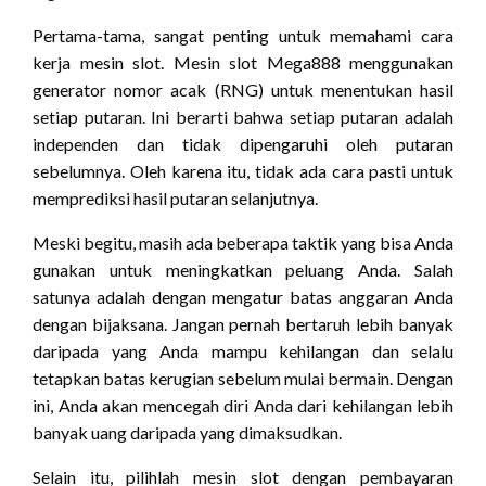
Pertama-tama, sangat penting untuk memahami cara
kerja mesin slot. Mesin slot Mega888 menggunakan
generator nomor acak (RNG) untuk menentukan hasil
setiap putaran. Ini berarti bahwa setiap putaran adalah
independen dan tidak dipengaruhi oleh putaran
sebelumnya. Oleh karena itu, tidak ada cara pasti untuk
memprediksi hasil putaran selanjutnya.
Meski begitu, masih ada beberapa taktik yang bisa Anda
gunakan untuk meningkatkan peluang Anda. Salah
satunya adalah dengan mengatur batas anggaran Anda
dengan bijaksana. Jangan pernah bertaruh lebih banyak
daripada yang Anda mampu kehilangan dan selalu
tetapkan batas kerugian sebelum mulai bermain. Dengan
ini, Anda akan mencegah diri Anda dari kehilangan lebih
banyak uang daripada yang dimaksudkan.
Selain itu, pilihlah mesin slot dengan pembayaran