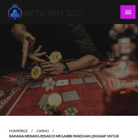
Skip
to
content
Future of Slot Gaming
Meta Win Slot
HOMEPAGE
CASINO
RAHASIA MENANG BESAR DI MEGA888: PANDUAN LENGKAP UNTUK